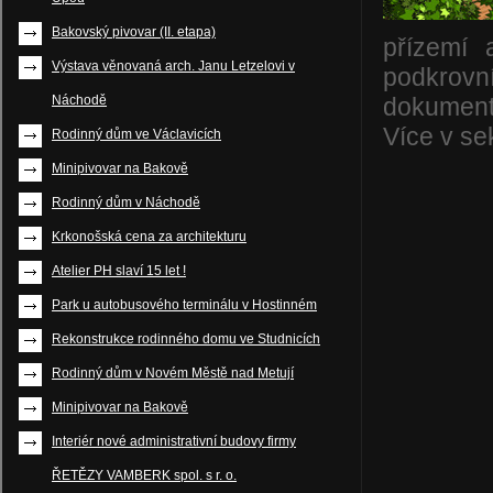
Bakovský pivovar (II. etapa)
přízemí 
Výstava věnovaná arch. Janu Letzelovi v
podkrovn
Náchodě
dokumenta
Více v se
Rodinný dům ve Václavicích
Minipivovar na Bakově
Rodinný dům v Náchodě
Krkonošská cena za architekturu
Atelier PH slaví 15 let !
Park u autobusového terminálu v Hostinném
Rekonstrukce rodinného domu ve Studnicích
Rodinný dům v Novém Městě nad Metují
Minipivovar na Bakově
Interiér nové administrativní budovy firmy
ŘETĚZY VAMBERK spol. s r. o.