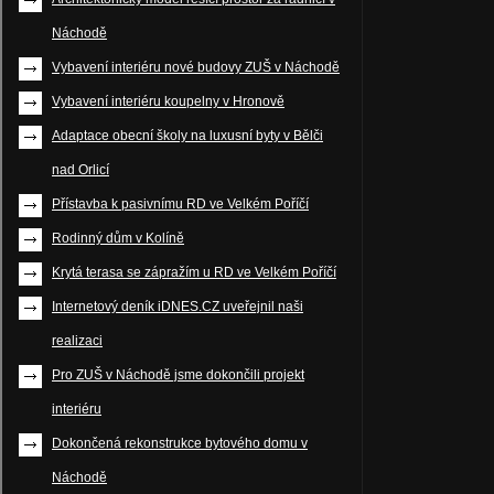
Náchodě
Vybavení interiéru nové budovy ZUŠ v Náchodě
Vybavení interiéru koupelny v Hronově
Adaptace obecní školy na luxusní byty v Bělči
nad Orlicí
Přístavba k pasivnímu RD ve Velkém Poříčí
Rodinný dům v Kolíně
Krytá terasa se zápražím u RD ve Velkém Poříčí
Internetový deník iDNES.CZ uveřejnil naši
realizaci
Pro ZUŠ v Náchodě jsme dokončili projekt
interiéru
Dokončená rekonstrukce bytového domu v
Náchodě