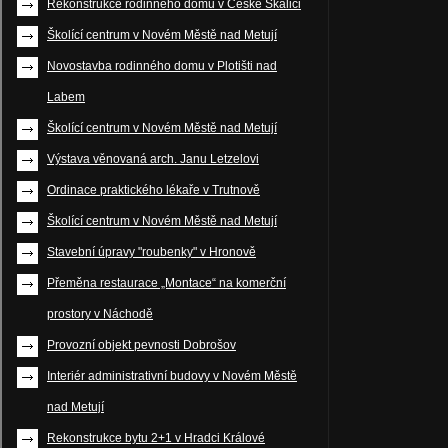
Rekonstrukce rodinného domu v České Skalici
Školící centrum v Novém Městě nad Metují
Novostavba rodinného domu v Plotišti nad
Labem
Školící centrum v Novém Městě nad Metují
Výstava věnovaná arch. Janu Letzelovi
Ordinace praktického lékaře v Trutnově
Školící centrum v Novém Městě nad Metují
Stavební úpravy "roubenky" v Hronově
Přeměna restaurace „Montace“ na komerční
prostory v Náchodě
Provozní objekt pevnosti Dobrošov
Interiér administrativní budovy v Novém Městě
nad Metují
Rekonstrukce bytu 2+1 v Hradci Králové