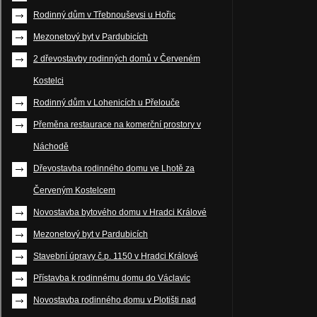
Rodinný dům v Třebnouševsi u Hořic
Mezonetový byt v Pardubicích
2 dřevostavby rodinných domů v Červeném
Kostelci
Rodinný dům v Lohenicích u Přelouče
Přeměna restaurace na komerční prostory v
Náchodě
Dřevostavba rodinného domu ve Lhotě za
Červeným Kostelcem
Novostavba bytového domu v Hradci Králové
Mezonetový byt v Pardubicích
Stavební úpravy č.p. 1150 v Hradci Králové
Přístavba k rodinnému domu do Václavic
Novostavba rodinného domu v Plotišti nad