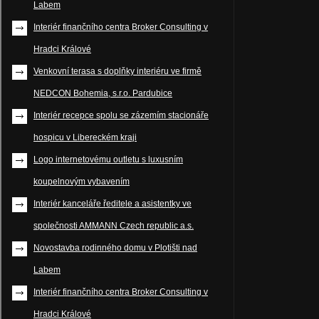
Labem
Interiér finančního centra Broker Consulting v
Hradci Králové
Venkovní terasa s doplňky interiéru ve firmě
NEDCON Bohemia, s.r.o. Pardubice
Interiér recepce spolu se zázemím stacionáře
hospicu v Libereckém kraji
Logo internetovému outletu s luxusním
koupelnovým vybavením
Interiér kanceláře ředitele a asistentky ve
společnosti AMMANN Czech republic a.s.
Novostavba rodinného domu v Plotišti nad
Labem
Interiér finančního centra Broker Consulting v
Hradci Králové