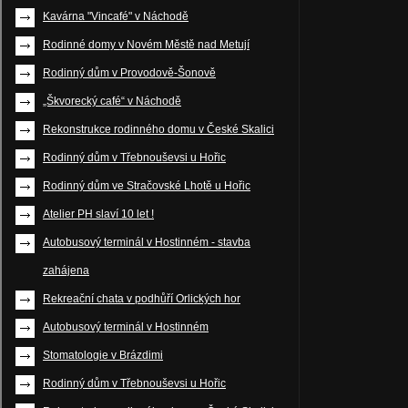
Kavárna "Vincafé" v Náchodě
Rodinné domy v Novém Městě nad Metují
Rodinný dům v Provodově-Šonově
„Škvorecký café“ v Náchodě
Rekonstrukce rodinného domu v České Skalici
Rodinný dům v Třebnouševsi u Hořic
Rodinný dům ve Stračovské Lhotě u Hořic
Atelier PH slaví 10 let !
Autobusový terminál v Hostinném - stavba
zahájena
Rekreační chata v podhůří Orlických hor
Autobusový terminál v Hostinném
Stomatologie v Brázdimi
Rodinný dům v Třebnouševsi u Hořic