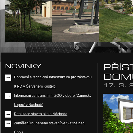
NOVINKY
PŘÍS
DOMU
Dopravní a technická infrastruktura pro zástavbu
17. 3. 
9 RD v Červeném Kostelci
Informační centrum, mini ZOO v oboře "Zámecký
kopec" v Náchodě
Realizace staveb okolo Náchoda
Zaměření roubeného stavení ve Slatině nad
Úpou