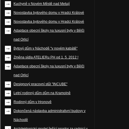
Kuchyně v Novém Městě nad Metují
Novostavba bytového domu v Hradci Králové
Novostavba bytového domu v Hradci Králové
Adaptace obecní školy na luxusní byty v Bělči
nad Orlicí
Bytový dům v Náchodě "v novém kabátě"
Změna sídla ATELIERu PH od 1. 5. 2012 !
Adaptace obecní školy na luxusní byty v Bělči
nad Orlicí
Designový pracovní stůl "INCUBE"
Letní rodinný dům dům na Kramolně
Rodinný dům v Hronově
Dokončená nástavba administrativní budovy v
Náchodě
Architektonický model řešící prostor za radnicí v