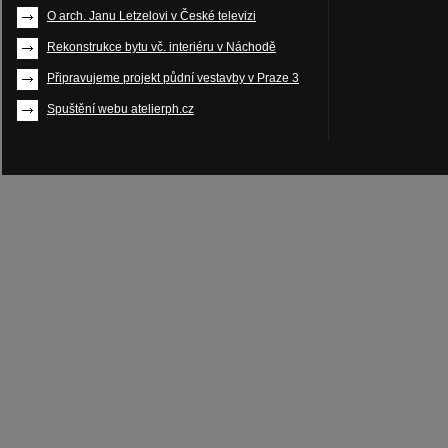
O arch. Janu Letzelovi v České televizi
Rekonstrukce bytu vč. interiéru v Náchodě
Připravujeme projekt půdní vestavby v Praze 3
Spuštění webu atelierph.cz