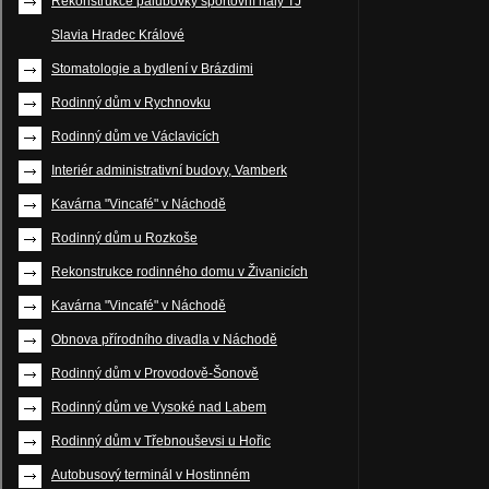
Rekonstrukce palubovky sportovní haly TJ
Slavia Hradec Králové
Stomatologie a bydlení v Brázdimi
Rodinný dům v Rychnovku
Rodinný dům ve Václavicích
Interiér administrativní budovy, Vamberk
Kavárna "Vincafé" v Náchodě
Rodinný dům u Rozkoše
Rekonstrukce rodinného domu v Živanicích
Kavárna "Vincafé" v Náchodě
Obnova přírodního divadla v Náchodě
Rodinný dům v Provodově-Šonově
Rodinný dům ve Vysoké nad Labem
Rodinný dům v Třebnouševsi u Hořic
Autobusový terminál v Hostinném