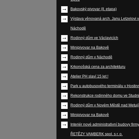
Bakovský pivovar (II. etapa)
Výstava věnovaná arch. Janu Letzelovi v
Náchodě
Rodinný dům ve Václavicích
Minipivovar na Bakově
Rodinný dům v Náchodě
Krkonošská cena za architekturu
Atelier PH slaví 15 let !
Park u autobusového terminálu v Hosti
Rekonstrukce rodinného domu ve Studni
Rodinný dům v Novém Městě nad Metují
Minipivovar na Bakově
Interiér nové administrativní budovy firm
ŘETĚZY VAMBERK spol. s r. o.