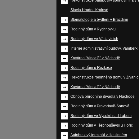
Rekonstrukce palubovky sportovní haly 
Slavia Hradec Králové
Stomatologie a bydlení v Brázdimi
Rodinný dům v Rychnovku
Rodinný dům ve Václavicích
Interiér administrativní budovy, Vamberk
Kavárna "Vincafé" v Náchodě
Rodinný dům u Rozkoše
Rekonstrukce rodinného domu v Živanic
Kavárna "Vincafé" v Náchodě
Obnova přírodního divadla v Náchodě
Rodinný dům v Provodově-Šonově
Rodinný dům ve Vysoké nad Labem
Rodinný dům v Třebnouševsi u Hořic
Autobusový terminál v Hostinném