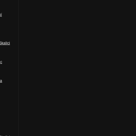
í
kalici
ic
ba