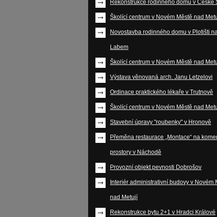
Rekonstrukce rodinného domu v České S
Školící centrum v Novém Městě nad Metu
Novostavba rodinného domu v Plotišti n
Labem
Školící centrum v Novém Městě nad Metu
Výstava věnovaná arch. Janu Letzelovi
Ordinace praktického lékaře v Trutnově
Školící centrum v Novém Městě nad Metu
Stavební úpravy "roubenky" v Hronově
Přeměna restaurace „Montace“ na kome
prostory v Náchodě
Provozní objekt pevnosti Dobrošov
Interiér administrativní budovy v Novém
nad Metují
Rekonstrukce bytu 2+1 v Hradci Králové