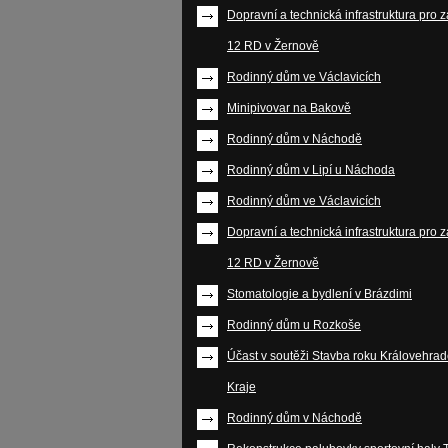
Dopravní a technická infrastruktura pro 
12 RD v Žernově
Rodinný dům ve Václavicích
Minipivovar na Bakově
Rodinný dům v Náchodě
Rodinný dům v Lipí u Náchoda
Rodinný dům ve Václavicích
Dopravní a technická infrastruktura pro 
12 RD v Žernově
Stomatologie a bydlení v Brázdimi
Rodinný dům u Rozkoše
Účast v soutěži Stavba roku Královehra
Kraje
Rodinný dům v Náchodě