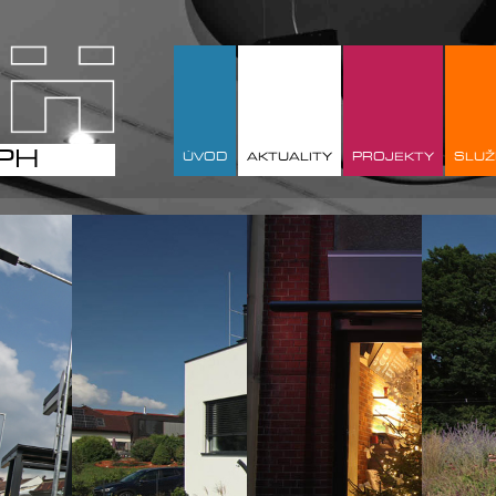
 PH
ÚVOD
AKTUALITY
PROJEKTY
SLUŽ