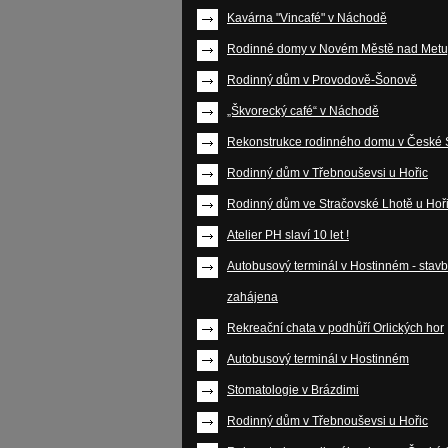
Kavárna "Vincafé" v Náchodě
Rodinné domy v Novém Městě nad Metuj
Rodinný dům v Provodově-Šonově
„Škvorecký café“ v Náchodě
Rekonstrukce rodinného domu v České S
Rodinný dům v Třebnouševsi u Hořic
Rodinný dům ve Stračovské Lhotě u Hoř
Atelier PH slaví 10 let !
Autobusový terminál v Hostinném - stav
zahájena
Rekreační chata v podhůří Orlických hor
Autobusový terminál v Hostinném
Stomatologie v Brázdimi
Rodinný dům v Třebnouševsi u Hořic