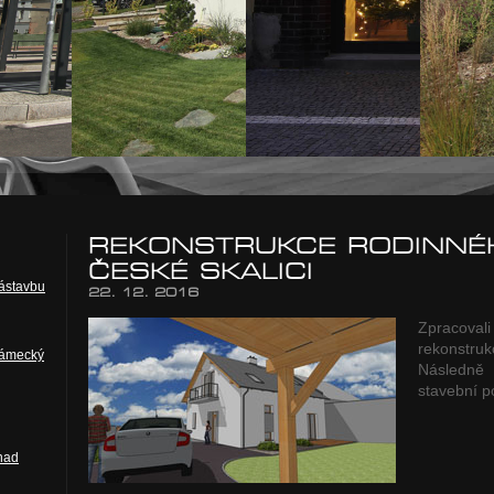
REKONSTRUKCE RODINNÉ
ČESKÉ SKALICI
zástavbu
22. 12. 2016
Zpracoval
rekonstru
Zámecký
Následně 
stavební p
nad