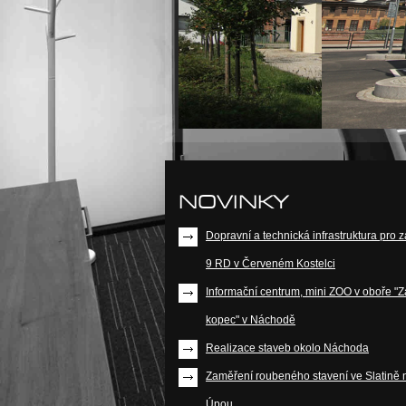
NOVINKY
Dopravní a technická infrastruktura pro 
9 RD v Červeném Kostelci
Informační centrum, mini ZOO v oboře "
kopec" v Náchodě
Realizace staveb okolo Náchoda
Zaměření roubeného stavení ve Slatině 
Úpou