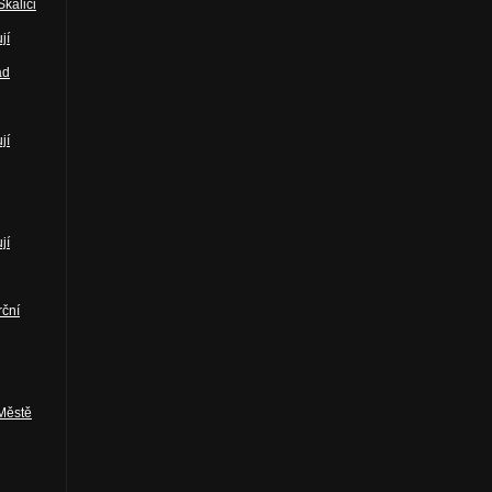
kalici
jí
ad
jí
jí
rční
 Městě