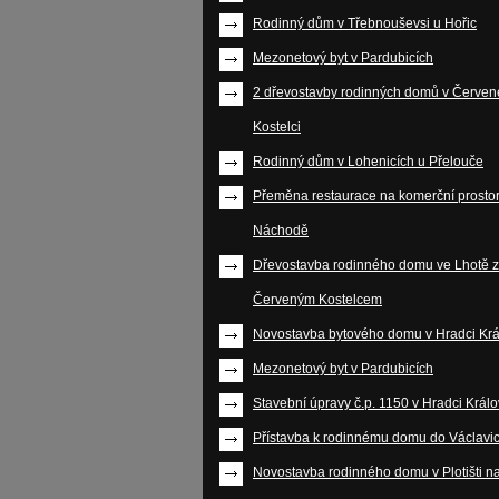
Rodinný dům v Třebnouševsi u Hořic
Mezonetový byt v Pardubicích
2 dřevostavby rodinných domů v Červe
Kostelci
Rodinný dům v Lohenicích u Přelouče
Přeměna restaurace na komerční prostor
Náchodě
Dřevostavba rodinného domu ve Lhotě 
Červeným Kostelcem
Novostavba bytového domu v Hradci Kr
Mezonetový byt v Pardubicích
Stavební úpravy č.p. 1150 v Hradci Král
Přístavba k rodinnému domu do Václavi
Novostavba rodinného domu v Plotišti n