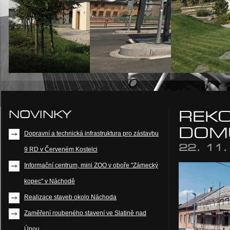
NOVINKY
REK
DOMU
Dopravní a technická infrastruktura pro zástavbu
22. 11
9 RD v Červeném Kostelci
Informační centrum, mini ZOO v oboře "Zámecký
kopec" v Náchodě
Realizace staveb okolo Náchoda
Zaměření roubeného stavení ve Slatině nad
Úpou