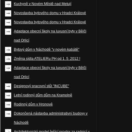
Kuchyně v Novém Městě nad Metují
Novostavba bytového domu v Hradci Králové
Novostavba bytového domu v Hradci Králové
Adaptace obecní školy na luxusní byty v Bělči
nad Orlicí
Bytový dům v Náchodě "v novém kabátě"
Změna sídla ATELIERu PH od 1. 5. 2012 !
Adaptace obecní školy na luxusní byty v Bělči
nad Orlicí
Designový pracovní stůl "INCUBE"
Letní rodinný dům dům na Kramolně
Rodinný dům v Hronově
Dokončená nástavba administrativní budovy v
Náchodě
Architektonický model řešící prostor za radnicí v