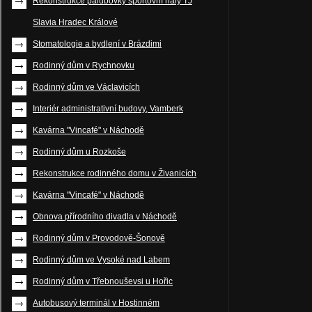
Rekonstrukce palubovky sportovní haly TJ
Slavia Hradec Králové
Stomatologie a bydlení v Brázdimi
Rodinný dům v Rychnovku
Rodinný dům ve Václavicích
Interiér administrativní budovy, Vamberk
Kavárna "Vincafé" v Náchodě
Rodinný dům u Rozkoše
Rekonstrukce rodinného domu v Živanicích
Kavárna "Vincafé" v Náchodě
Obnova přírodního divadla v Náchodě
Rodinný dům v Provodově-Šonově
Rodinný dům ve Vysoké nad Labem
Rodinný dům v Třebnouševsi u Hořic
Autobusový terminál v Hostinném