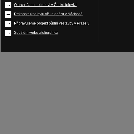
O arch. Janu Letzelovi v České televizi
Rekonstrukce bytu vč. interiéru v Náchodě
Připravujeme projekt půdní vestavby v Praze 3
Spuštění webu atelierph.cz